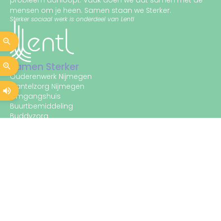
mensen om je heen. Samen staan we Sterker.
Sterker sociaal werk is onderdeel van Lentl
Samen Sterker
Ouderenwerk Nijmegen
Mantelzorg Nijmegen
Omgangshuis
Buurtbemiddeling
Buddyzorg
R75
Joop
Lentl
COiL
Handige links
ANBI
Nieuws
Onze verhalen
Folders
Klachten