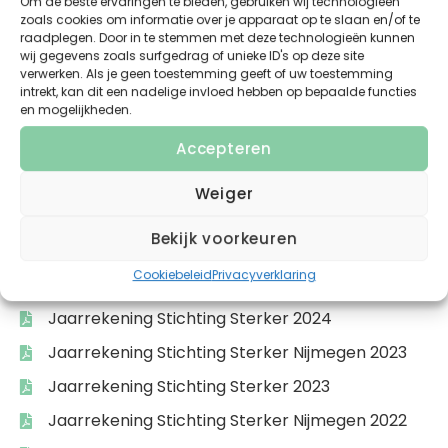
Om de beste ervaringen te bieden, gebruiken wij technologieën
zoals cookies om informatie over je apparaat op te slaan en/of te
raadplegen. Door in te stemmen met deze technologieën kunnen
wij gegevens zoals surfgedrag of unieke ID's op deze site
verwerken. Als je geen toestemming geeft of uw toestemming
intrekt, kan dit een nadelige invloed hebben op bepaalde functies
en mogelijkheden.
Accepteren
Weiger
JAARREKENINGEN
Bekijk voorkeuren
STERKER
Cookiebeleid
Privacyverklaring
jaarrekening Stichting Sterker Nijmegen 2024
Jaarrekening Stichting Sterker 2024
Jaarrekening Stichting Sterker Nijmegen 2023
Jaarrekening Stichting Sterker 2023
Jaarrekening Stichting Sterker Nijmegen 2022