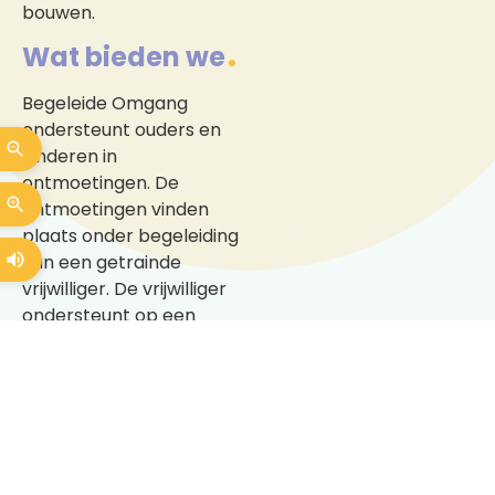
bouwen.
Wat bieden we
Begeleide Omgang
ondersteunt ouders en
kinderen in
ontmoetingen. De
ontmoetingen vinden
plaats onder begeleiding
van een getrainde
vrijwilliger. De vrijwilliger
ondersteunt op een
manier die past bij wat
het kind en de ouders
nodig hebben. Begeleide
Omgang geeft ouders de
kans om toe te werken
naar een