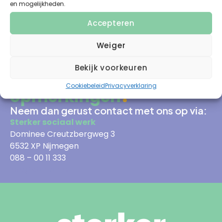
en mogelijkheden.
Accepteren
Weiger
Bekijk voorkeuren
Heeft u vragen of
Cookiebeleid
Privacyverklaring
opmerkingen?
Neem dan gerust contact met ons op via:
Sterker sociaal werk
Dominee Creutzbergweg 3
6532 XP Nijmegen
088 – 00 11 333
info@sterker.nl