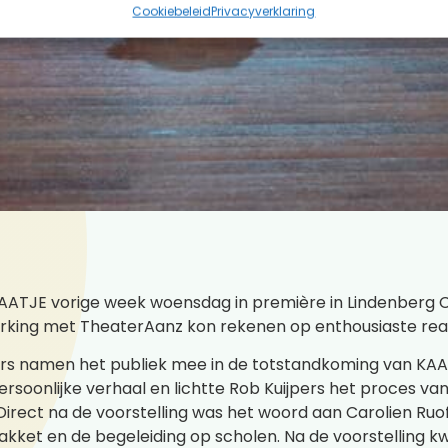
Cookiebeleid
Privacyverklaring
AATJE vorige week woensdag in première in Lindenberg Cul
rking met TheaterAanz kon rekenen op enthousiaste react
ters namen het publiek mee in de totstandkoming van KA
persoonlijke verhaal en lichtte Rob Kuijpers het proces va
Direct na de voorstelling was het woord aan Carolien Ruo
akket en de begeleiding op scholen. Na de voorstelling k