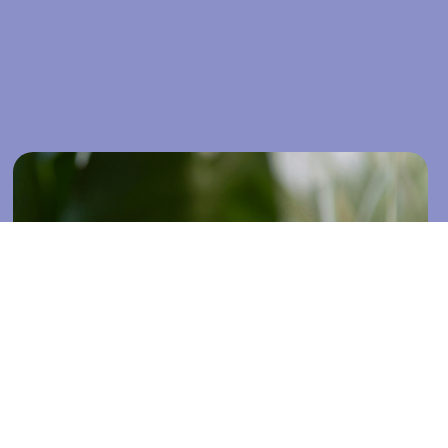
Onze nieuwe website is live!
Ja, je ziet het goed! Sterker heeft een nieuwe
website. Vanaf nu vind je op deze website de