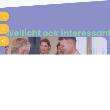
Wellicht ook interessan
Sterker ontvangt Kwaliteitslabel
Sociaal Werk
Sterker draagt met trots het Kwaliteitslabel Sociaal