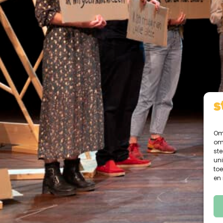
Om 
om 
st
uni
toe
en