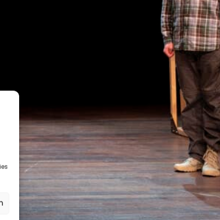
ies
n