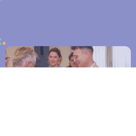
t
Sterker ontvangt Kwaliteitslabel
Sociaal Werk
Sterker draagt met trots het Kwaliteitslabel Sociaal