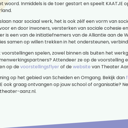
et woord. Inmiddels is de toer gestart en speelt KAATJE o
rland.
 slaan naar sociaal werk, het is ook zélf een vorm van so
oor en door inwoners, versterken van sociale cohesie en i
 is een van de initiatiefnemers van de Alliantie aan de W
aties samen op willen trekken in het ondersteunen, verbin
 voorstellingen spelen, zowel binnen als buiten het werkg
menwerkingspartners? Attendeer ze op de voorstelling 
nden op de
voorstellingsflyer
of de
website
van Theater Aan
ning op het gebied van Scheiden en Omgang. Bekijk dan
ATJE ook graag ontvangen op jouw school of organisatie?
@theater-aanz.nl.