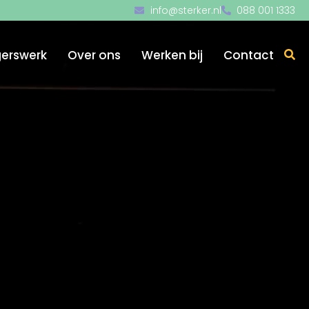
info@sterker.nl
088 001 1333
igerswerk
Over ons
Werken bij
Contact