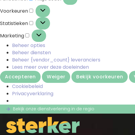
Voorkeuren
Statistieken
Marketing
Beheer opties
Beheer diensten
Beheer {vendor_count} leveranciers
Lees meer over deze doeleinden
Accepteren
Weiger
Bekijk voorkeuren
Cookiebeleid
Privacyverklaring
Bekijk onze dienstverlening in de regio