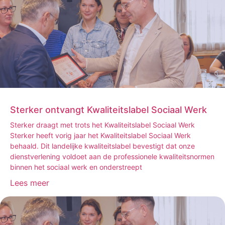
Sterker ontvangt Kwaliteitslabel Sociaal Werk
Sterker draagt met trots het Kwaliteitslabel Sociaal Werk
Sterker heeft vorig jaar het Kwaliteitslabel Sociaal Werk
behaald. Dit landelijke kwaliteitslabel bevestigt dat onze
dienstverlening voldoet aan de professionele kwaliteitsnormen
binnen het sociaal werk en onderstreept
Lees meer