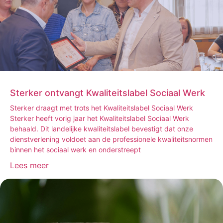
Sterker ontvangt Kwaliteitslabel Sociaal Werk
Sterker draagt met trots het Kwaliteitslabel Sociaal Werk
Sterker heeft vorig jaar het Kwaliteitslabel Sociaal Werk
behaald. Dit landelijke kwaliteitslabel bevestigt dat onze
dienstverlening voldoet aan de professionele kwaliteitsnormen
binnen het sociaal werk en onderstreept
Lees meer