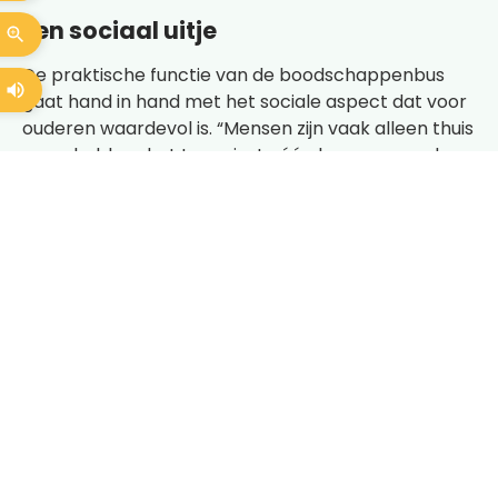
Een sociaal uitje
De praktische functie van de boodschappenbus
gaat hand in hand met het sociale aspect dat voor
ouderen waardevol is. “Mensen zijn vaak alleen thuis
en ze hebben het ten minste één keer per week
nodig om onder de mensen te komen. Met iemand
te kletsen”, vertelt Ewa. Als de boodschappen
binnen zijn drinken de ouderen en vrijwilligers
daarna vaak samen een kopje koffie in de winkel of
bij het dichtstbijzijnde wijkcentrum. “Het is wat de
mensen leuk vinden. Ik heb soms het gevoel dat ze
wachten op het kletsen: sommige ouderen doen
kleine boodschapjes.”
Ook Ewa geniet van het sociale aspect. “De
ouderen spreken vaak hun waardering uit en we
lachen veel.” Collega-vrijwilligers op de bus maken
grapjes en ook de ouderen kennen zelfspot en