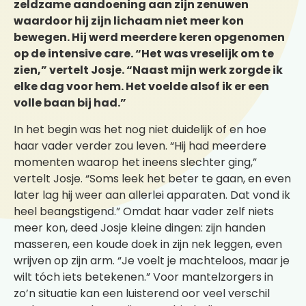
zeldzame aandoening aan zijn zenuwen
waardoor hij zijn lichaam niet meer kon
bewegen. Hij werd meerdere keren opgenomen
op de intensive care. “Het was vreselijk om te
zien,” vertelt Josje. “Naast mijn werk zorgde ik
elke dag voor hem. Het voelde alsof ik er een
volle baan bij had.”
In het begin was het nog niet duidelijk of en hoe
haar vader verder zou leven. “Hij had meerdere
momenten waarop het ineens slechter ging,”
vertelt Josje. “Soms leek het beter te gaan, en even
later lag hij weer aan allerlei apparaten. Dat vond ik
heel beangstigend.” Omdat haar vader zelf niets
meer kon, deed Josje kleine dingen: zijn handen
masseren, een koude doek in zijn nek leggen, even
wrijven op zijn arm. “Je voelt je machteloos, maar je
wilt tóch iets betekenen.” Voor mantelzorgers in
zo’n situatie kan een luisterend oor veel verschil