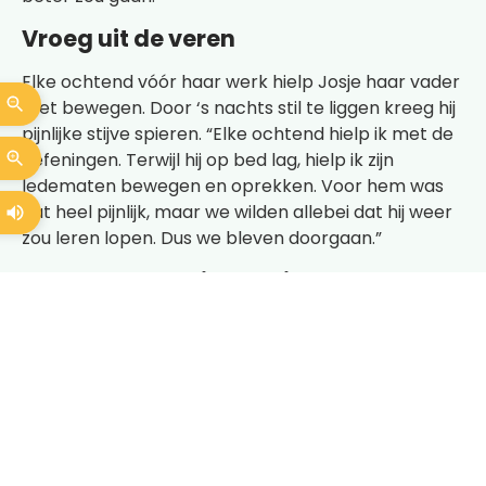
Vroeg uit de veren
Elke ochtend vóór haar werk hielp Josje haar vader
met bewegen. Door ‘s nachts stil te liggen kreeg hij
pijnlijke stijve spieren. “Elke ochtend hielp ik met de
oefeningen. Terwijl hij op bed lag, hielp ik zijn
ledematen bewegen en oprekken. Voor hem was
dat heel pijnlijk, maar we wilden allebei dat hij weer
zou leren lopen. Dus we bleven doorgaan.”
Op de automatische piloot
De zorg in combinatie met een fulltimebaan voelde
vanzelfsprekend, maar achteraf beseft Josje hoe
zwaar het was. “Ik bleef maar doorgaan. Na een
lange werkdag reed ik meteen door naar huis of de
Sint Maartenskliniek. Pas veel later vroeg ik me af
hoe ik dat allemaal volhield.” Praktische tips uit de
kliniek hielpen haar bij de oefeningen en dagelijkse