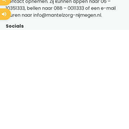
contact opnemen. Zij kunnen appen naar 06 –
10351333, bellen naar 088 – 0011333 of een e-mail
sturen naar info@mantelzorg-nijmegen.nl.
Socials
Nieuws en bijzonderheden delen zij op
Instagram
en
Facebook
.
Flyer
Bekijk de
flyer
hier.
Wellicht ook
interessant