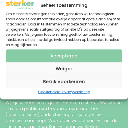
Beheer toestemming
Om de beste ervaringen te bieden, gebruiken wij technologieën
Wil jij jouw communicatietalent ontdekken en
zoals cookies om informatie over je apparaat op te slaan en/of te
ontwikkelen? Solliciteer dan naar een
raadplegen. Door in te stemmen met deze technologieën kunnen
wij gegevens zoals surfgedrag of unieke ID's op deze site
stageplaats in ons communicatieteam.
verwerken. Als je geen toestemming geeft of uw toestemming
Lees verder
intrekt, kan dit een nadelige invloed hebben op bepaalde functies
en mogelijkheden.
Accepteren
Weiger
Bekijk voorkeuren
Cookiebeleid
Privacyverklaring
Wij zijn er voor jou als je het zelf even niet redt.
We bieden
hulp om problemen te voorkomen, maar ook
(
specialistische
)
ondersteuning
als je tegen een
probleem aanloopt
. Vaak doen we dat samen met de
mensen om je heen. Samen staan we Sterker.