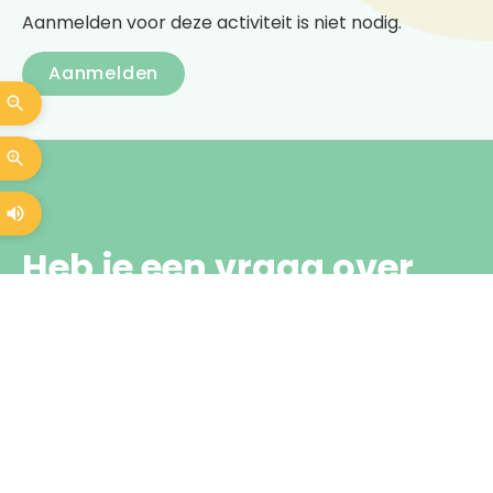
Aanmelden voor deze activiteit is niet nodig.
Aanmelden
Heb je een vraag over
Kaarten maken
Neem gerust contact met ons op.
We denken met je mee en helpen je
graag verder
info@sterker.nl
088 001 1333
Aanmelden