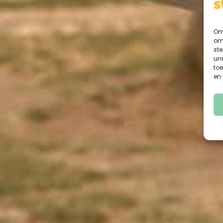
Om 
om 
st
uni
toe
en