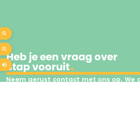
Heb je een vraag over
Stap vooruit
Neem gerust contact met ons op. We 
helpen je graag verder
amwbergendal@sterker.nl
06-34000283
Aanmelden