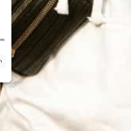
ies
n