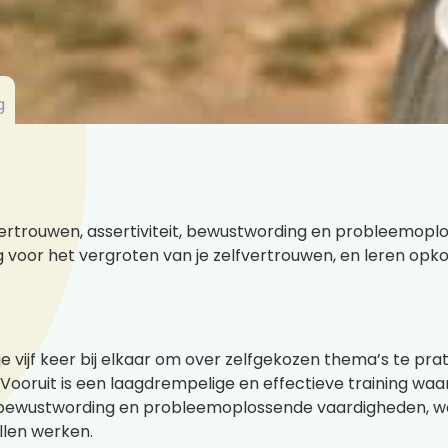
g
vertrouwen, assertiviteit, bewustwording en probleemop
ng voor het vergroten van je zelfvertrouwen, en leren opkom
 je vijf keer bij elkaar om over zelfgekozen thema’s te pra
ap Vooruit is een laagdrempelige en effectieve training waa
 bewustwording en probleemoplossende vaardigheden, wa
llen werken.