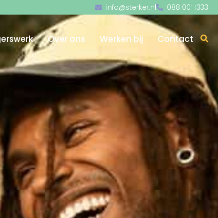
info@sterker.nl
088 001 1333
igerswerk
Over ons
Werken bij
Contact