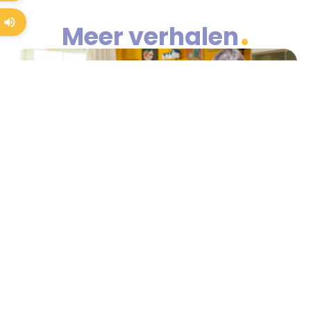
Meer verhalen
Van verlies naar verbinding
Cobie vond bij Sterker Ouderenwerk praktische hulp
én een luisterend oor: “Mijn dagen zijn weer vrolijker”
Jarenlang deelden Cobie (73) en haar man lief en
leed. Tot hij in december 2023 overleed aan een
bacterie.