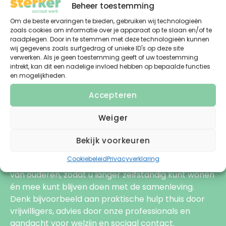
Beheer toestemming
Om de beste ervaringen te bieden, gebruiken wij technologieën
zoals cookies om informatie over je apparaat op te slaan en/of te
raadplegen. Door in te stemmen met deze technologieën kunnen
wij gegevens zoals surfgedrag of unieke ID's op deze site
verwerken. Als je geen toestemming geeft of uw toestemming
intrekt, kan dit een nadelige invloed hebben op bepaalde functies
en mogelijkheden.
Accepteren
Weiger
Ouder worden
Bekijk voorkeuren
Cookiebeleid
Privacyverklaring
Het thema ouder worden gaat over ondersteuning
van ouderen, zodat u langer zelfstandig kunt wonen
én mee kunt blijven doen met de samenleving.
Denk bijvoorbeeld aan praktische hulp thuis door
vrijwilligers, advies door onze professionals en
aandacht voor welzijn en sociaal contact.